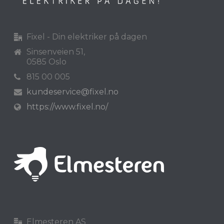
Fixel - Din elektriker på dagen
Sinsenveien 51,
0585 Oslo
815 00 005
kundeservice@fixel.no
https://www.fixel.no/
Elmesteren AS