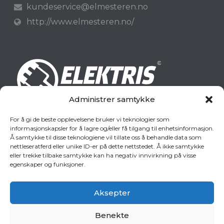
kundeservice@elmesteren.no
http://www.elmesteren.no/
Administrer samtykke
For å gi de beste opplevelsene bruker vi teknologier som
informasjonskapsler for å lagre og/eller få tilgang til enhetsinformasjon.
Elektris - 24 timer service
Å samtykke til disse teknologiene vil tillate oss å behandle data som
nettleseratferd eller unike ID-er på dette nettstedet. Å ikke samtykke
Oscars gate 61,
eller trekke tilbake samtykke kan ha negativ innvirkning på visse
0256 Oslo
egenskaper og funksjoner.
22 43 01 07
post@elektris.no
Aksepter
http://www.elektris.no/
Benekte