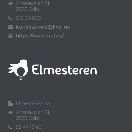
Sinsenveien 51,
0585 Oslo
815 00 005
kundeservice@fixel.no
https://www.fixel.no/
Elmesteren AS
Sinsenveien 51,
0585 Oslo
22 44 16 40