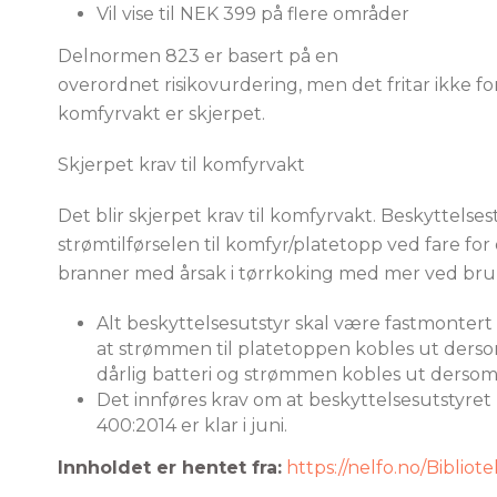
Vil vise til NEK 399 på flere områder
Delnormen 823 er basert på en
overordnet risikovurdering, men det fritar ikke fo
komfyrvakt er skjerpet.
Skjerpet krav til komfyrvakt
Det blir skjerpet krav til komfyrvakt. Beskyttelses
strømtilførselen til komfyr/platetopp ved fare fo
branner med årsak i tørrkoking med mer ved bruk
Alt beskyttelsesutstyr skal være fastmonter
at strømmen til platetoppen kobles ut dersom 
dårlig batteri og strømmen kobles ut dersom
Det innføres krav om at beskyttelsesutstyre
400:2014 er klar i juni.
Innholdet er hentet fra:
https://nelfo.no/Biblio