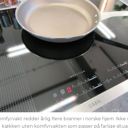
mfyrvakt redder årlig flere branner i norske hjem. Ikke
kjøkken uten komfyrvakten som passer på farlige situa