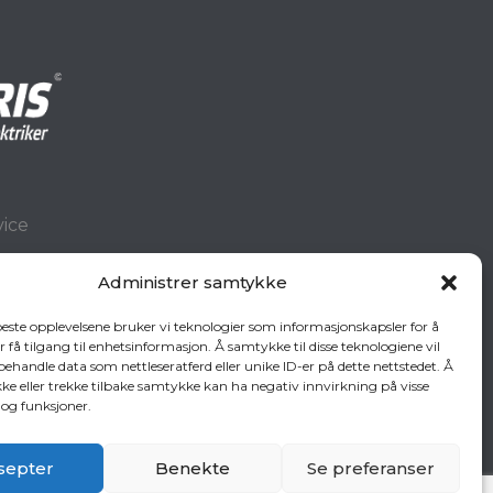
vice
Administrer samtykke
 beste opplevelsene bruker vi teknologier som informasjonskapsler for å
er få tilgang til enhetsinformasjon. Å samtykke til disse teknologiene vil
å behandle data som nettleseratferd eller unike ID-er på dette nettstedet. Å
/
ke eller trekke tilbake samtykke kan ha negativ innvirkning på visse
og funksjoner.
septer
Benekte
Se preferanser