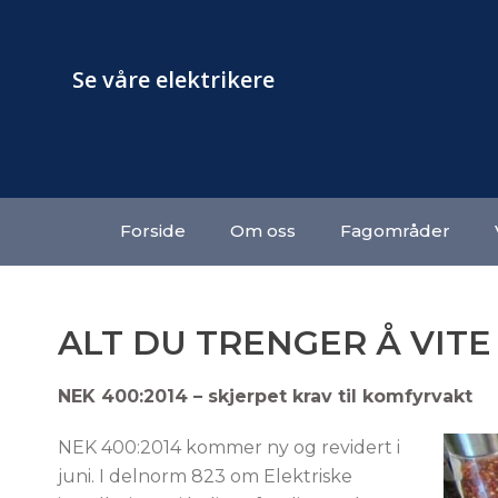
Se våre elektrikere
Forside
Om oss
Fagområder
ALT DU TRENGER Å VIT
NEK 400:2014 – skjerpet krav til komfyrvakt
NEK 400:2014 kommer ny og revidert i
juni. I delnorm 823 om Elektriske