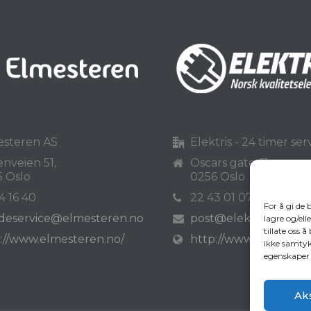
esteren AS
Elektris - 24 timer ser
enveien 51,
Oscars gate 61,
 Oslo
0256 Oslo
4 16 40
22 43 01 07
For å gi de
deservice@elmesteren.no
post@elektris.no
lagre og/ell
tillate oss 
://www.elmesteren.no/
http://www.elektris.no
ikke samtyk
egenskaper 
Ak