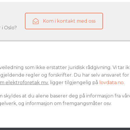
Kom i kontakt med oss
 i Oslo?
edning som ikke erstatter juridisk rådgivning. Vi tar ik
d gjeldende regler og forskrifter. Du har selv ansvaret f
 om elektroforetak mv.
ligger tilgjengelig på
lovdata.no
.
om skyldes at du alene baserer deg på informasjon fra vår
gelverk, og informasjon om fremgangsmåter osv.