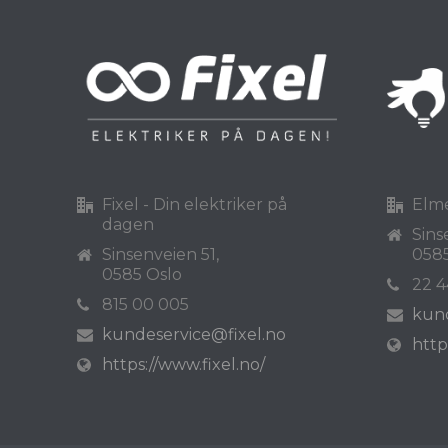
Fixel - Din elektriker på
Elm
dagen
Sins
Sinsenveien 51,
0585
0585 Oslo
22 4
815 00 005
kun
kundeservice@fixel.no
http
https://www.fixel.no/