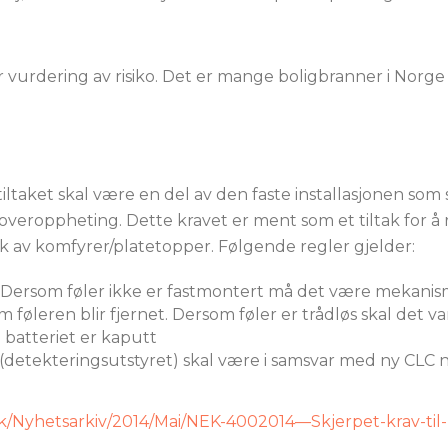
r vurdering av risiko. Det er mange boligbranner i Norge 
tiltaket skal være en del av den faste installasjonen som
r overoppheting. Dette kravet er ment som et tiltak for å
 av komfyrer/platetopper. Følgende regler gjelder:
t Dersom føler ikke er fastmontert må det være mekanis
føleren blir fjernet. Dersom føler er trådløs skal det va
 batteriet er kaputt
t (detekteringsutstyret) skal være i samsvar med ny CLC
tek/Nyhetsarkiv/2014/Mai/NEK-4002014—Skjerpet-krav-til